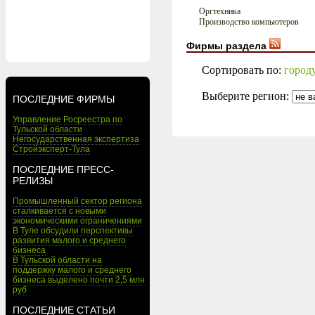
Оргтехника
Производство компьютеров
Фирмы раздела
Сортировать по:
город
Выберите регион:
ПОСЛЕДНИЕ ФИРМЫ
Управление Росреестра по
Тульской области
Негосударственная экспертиза
Стройэксперт-Тула
ПОСЛЕДНИЕ ПРЕСС-
РЕЛИЗЫ
Промышленный сектор региона
сталкивается с новыми
экономическими ограничениями
В Туле обсудили перспективы
развития малого и среднего
бизнеса
В Тульской области на
поддержку малого и среднего
бизнеса выделено почти 2,5 млн
руб
ПОСЛЕДНИЕ СТАТЬИ