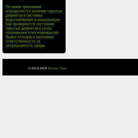
По каким признакам
определяется наличие скрытых
дефектов в системах
водоснабжения и канализации
Как проверяется состояние
скрытых дефектов в узлах
сопряжения плит перекрытий
Вывоз отходов и экономика
ответственности за
непрерывность среды
© 2013-
2026
Бизнес Тула