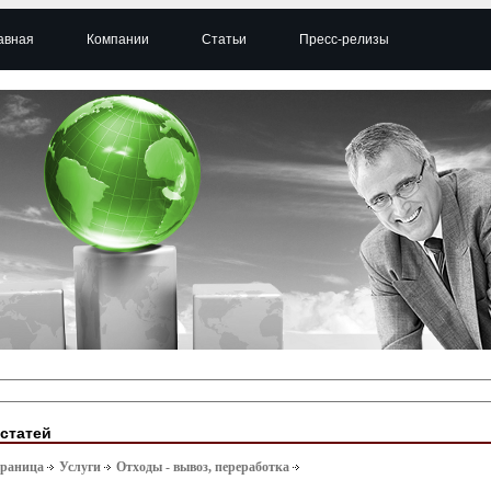
авная
Компании
Статьи
Пресс-релизы
 статей
траница
Услуги
Отходы - вывоз, переработка