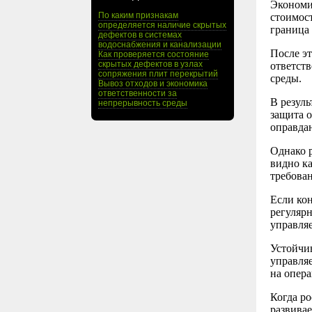
Экономик
По каким признакам
стоимост
определяется наличие скрытых
граница
дефектов в системах
водоснабжения и канализации
После эт
Как проверяется состояние
скрытых дефектов в узлах
ответст
сопряжения плит перекрытий
среды.
Вывоз отходов и экономика
ответственности за
В резуль
непрерывность среды
защита 
оправдан
Однако 
видно к
требова
Если кон
регулярн
управляе
Устойчи
управля
на опер
Когда ро
развивае