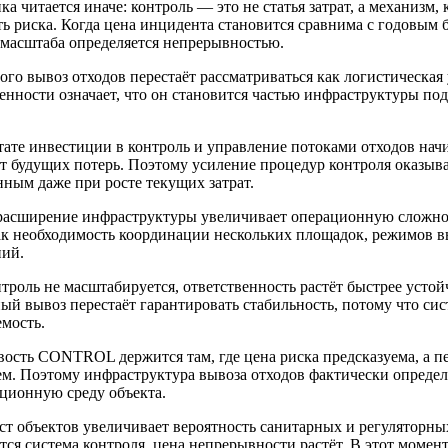
а читается иначе: контроль — это не статья затрат, а механизм
ь риска. Когда цена инцидента становится сравнима с годовым 
 масштаба определяется непрерывностью.
ого вывоз отходов перестаёт рассматриваться как логистическая 
венности означает, что он становится частью инфраструктуры п
тате инвестиции в контроль и управление потоками отходов на
от будущих потерь. Поэтому усиление процедур контроля оказыв
ным даже при росте текущих затрат.
расширение инфраструктуры увеличивает операционную сложнос
ак необходимость координации нескольких площадок, режимов в
ний.
троль не масштабируется, ответственность растёт быстрее устой
ый вывоз перестаёт гарантировать стабильность, потому что сис
мость.
вость CONTROL держится там, где цена риска предсказуема, а п
ем. Поэтому инфраструктура вывоза отходов фактически опреде
ационную среду объекта.
ст объектов увеличивает вероятность санитарных и регуляторны
тся система контроля, цена непрерывности растёт. В этот моме