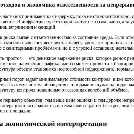
отходов и экономика ответственности за непрерыв
 часто воспринимают как издержку, пока не становится видно, с
вление. В инфраструктуре отходов платят не за сам вывоз, а за 
ия, загрязнения и санкций.
 риска связан с ответственностью за состояние среды. Если от
аться или вывоз осуществляется нерегулярно, это приводит к том
о с санитарными проблемами, но и с угрозой остановки деятельн
ь простоя — это денежное выражение риска, которое рынок ред
ременное нарушение графика вывоза может привести к блокиров
руктура объекта становится неспособной поддерживать нормаль
орный порог задаёт минимальную стоимость контроля, ниже кото
ует. Поэтому система обращения с отходами вынуждена поддерж
руктуру контроля независимо от сезонных колебаний объёмов.
е периметр объектов, тем выше цена ошибки и тем дороже непр
о операционная сложность системы вывоза растёт быстрее, чем к
ов и площадок.
а экономической интерпретации