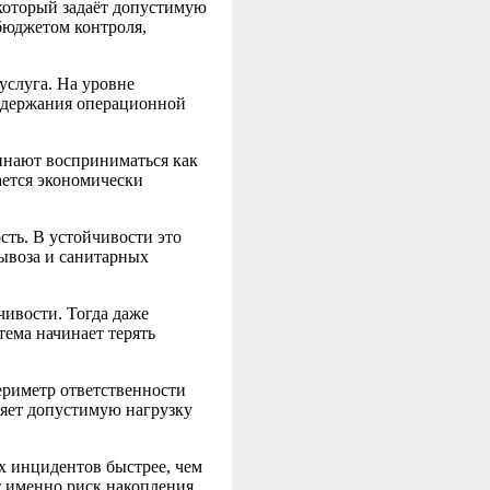
, который задаёт допустимую
бюджетом контроля,
услуга. На уровне
оддержания операционной
чинают восприниматься как
ается экономически
ть. В устойчивости это
ывоза и санитарных
чивости. Тогда даже
тема начинает терять
ериметр ответственности
ляет допустимую нагрузку
х инцидентов быстрее, чем
нт именно риск накопления