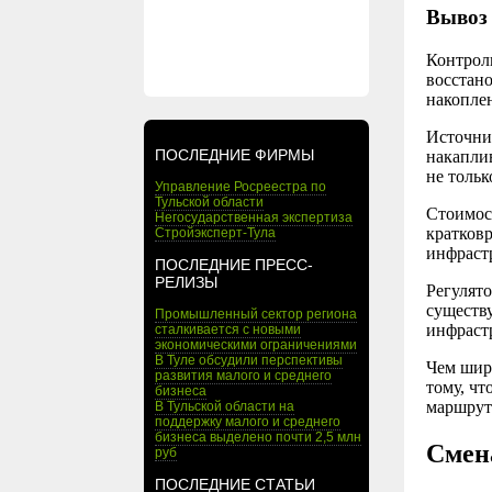
Вывоз 
Контроль
восстано
накоплен
Источник
ПОСЛЕДНИЕ ФИРМЫ
накаплив
не тольк
Управление Росреестра по
Тульской области
Стоимост
Негосударственная экспертиза
кратков
Стройэксперт-Тула
инфраст
ПОСЛЕДНИЕ ПРЕСС-
РЕЛИЗЫ
Регулят
существ
Промышленный сектор региона
инфраст
сталкивается с новыми
экономическими ограничениями
В Туле обсудили перспективы
Чем шир
развития малого и среднего
тому, чт
бизнеса
маршрут
В Тульской области на
поддержку малого и среднего
бизнеса выделено почти 2,5 млн
Смен
руб
ПОСЛЕДНИЕ СТАТЬИ