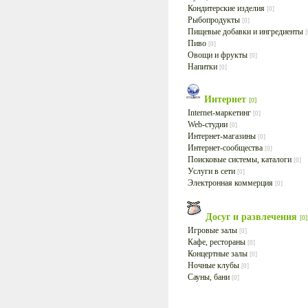
Кондитерские изделия
[0]
Рыбопродукты
[0]
Пищевые добавки и ингредиенты
[
Пиво
[0]
Овощи и фрукты
[0]
Напитки
[0]
Интернет
[0]
Internet-маркетинг
[0]
Web-студии
[0]
Интернет-магазины
[0]
Интернет-сообщества
[0]
Поисковые системы, каталоги
[0]
Услуги в сети
[0]
Электронная коммерция
[0]
Досуг и развлечения
[0]
Игровые залы
[0]
Кафе, рестораны
[0]
Концертные залы
[0]
Ночные клубы
[0]
Сауны, бани
[0]