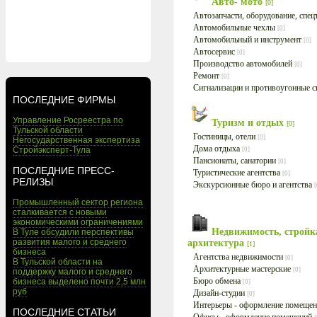
Авто- мото
[0]
Автозапчасти, оборудование, спе
Автомобильные чехлы
[0]
Автомобильный и инструмент
[0]
Автосервис
[0]
Производство автомобилей
[0]
Ремонт
[0]
Сигнализации и противоугонные 
ПОСЛЕДНИЕ ФИРМЫ
Управление Росреестра по
Туризм и отдых
[0]
Тульской области
Гостиницы, отели
[0]
Негосударственная экспертиза
Дома отдыха
Стройэксперт-Тула
[0]
Пансионаты, санатории
[0]
ПОСЛЕДНИЕ ПРЕСС-
Туристические агентства
[0]
РЕЛИЗЫ
Экскурсионные бюро и агентства
[
Промышленный сектор региона
сталкивается с новыми
экономическими ограничениями
Недвижимость, стройк
В Туле обсудили перспективы
развития малого и среднего
архитектура
[1]
бизнеса
Агентства недвижимости
[0]
В Тульской области на
Архитектурные мастерские
[0]
поддержку малого и среднего
Бюро обмена
бизнеса выделено почти 2,5 млн
[0]
руб
Дизайн-студии
[0]
Интерьеры - оформление помеще
ПОСЛЕДНИЕ СТАТЬИ