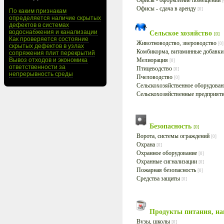
Офисы - оформление помещений
[
Офисы - сдача в аренду
[0]
По каким признакам
определяется наличие скрытых
дефектов в системах
водоснабжения и канализации
Сельское хозяйство
[0]
Как проверяется состояние
Животноводство, звероводство
[0]
скрытых дефектов в узлах
Комбикорма, витаминные добавк
сопряжения плит перекрытий
Вывоз отходов и экономика
Мелиорация
[0]
ответственности за
Птицеводство
[0]
непрерывность среды
Пчеловодство
[0]
Сельскохозяйственное оборудова
Сельскохозяйственные предприят
Безопасность
[0]
Ворота, системы ограждений
[0]
Охрана
[0]
Охранное оборудование
[0]
Охранные сигнализации
[0]
Пожарная безопасность
[0]
Средства защиты
[0]
Продукты питания, н
Вузы, школы
[0]