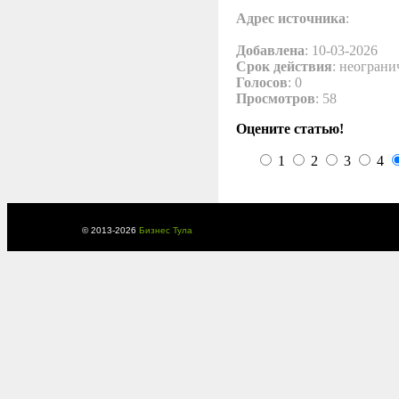
Адрес источника
:
Добавлена
: 10-03-2026
Срок действия
: неограни
Голосов
: 0
Просмотров
: 58
Оцените статью!
1
2
3
4
© 2013-
2026
Бизнес Тула