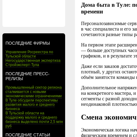
Дома быта в Туле: 
времени
Персоналозависимые серви
в час специалиста и его за
сочетаются разные типы р
ПОСЛЕДНИЕ ФИРМЫ
На первом этапе расшире
— больше доступных часов
Управление Росреестра по
графиков, и в результате 
Тульской области
Негосударственная экспертиза
Стройэксперт-Тула
Даже если заказов достат
плотный, у других остают
ПОСЛЕДНИЕ ПРЕСС-
объём занятости команды 
РЕЛИЗЫ
Дополнительное напряжени
Промышленный сектор региона
сталкивается с новыми
на конкретного мастера, и
экономическими ограничениями
сегменты с разной доходн
В Туле обсудили перспективы
неодинаковой плотностью
развития малого и среднего
бизнеса
В Тульской области на
Смена экономич
поддержку малого и среднего
бизнеса выделено почти 2,5 млн
руб
Экономическая логика начи
ПОСЛЕДНИЕ СТАТЬИ
физическим временем и сл