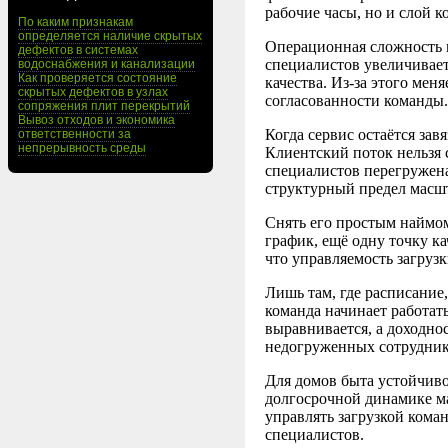
рабочие часы, но и слой 
По каким признакам
определяется наличие скрытых
Операционная сложность в
дефектов в системах
специалистов увеличивает
водоснабжения и канализации
Как проверяется состояние
качества. Из-за этого мен
скрытых дефектов в узлах
согласованности команды.
сопряжения плит перекрытий
Вывоз отходов и экономика
Когда сервис остаётся зав
ответственности за
непрерывность среды
Клиентский поток нельзя 
специалистов перегружена
структурный предел масш
Снять его простым наймо
график, ещё одну точку ка
что управляемость загруз
Лишь там, где расписание
команда начинает работать
выравнивается, а доходно
недогруженных сотрудник
Для домов быта устойчиво
долгосрочной динамике ма
управлять загрузкой кома
специалистов.