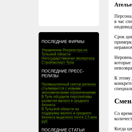
Ателье
Персонал
в час сп
индивид
Срок цик
ПОСЛЕДНИЕ ФИРМЫ
примерк
неравно
Управление Росреестра по
Тульской области
Неровны
Негосударственная экспертиза
которые 
Стройэксперт-Тула
невозвр
ПОСЛЕДНИЕ ПРЕСС-
РЕЛИЗЫ
К этому
конкретн
Промышленный сектор региона
специал
сталкивается с новыми
экономическими ограничениями
В Туле обсудили перспективы
Смен
развития малого и среднего
бизнеса
В Тульской области на
Со време
поддержку малого и среднего
бизнеса выделено почти 2,5 млн
количест
руб
Когда ци
ПОСЛЕДНИЕ СТАТЬИ