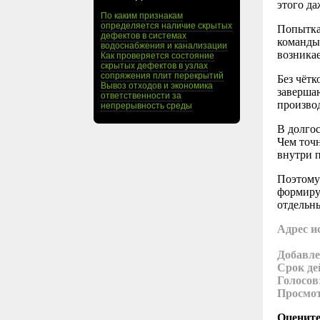
этого да
По каким признакам
определяется наличие скрытых
Попытка
дефектов в системах
команды
водоснабжения и канализации
возника
Как проверяется состояние
скрытых дефектов в узлах
сопряжения плит перекрытий
Без чётк
Вывоз отходов и экономика
завершаю
ответственности за
произво
непрерывность среды
В долго
Чем точн
внутри п
Поэтому 
формируе
отдельн
Адрес и
Добавле
Срок де
Голосов
Просмо
Оцените