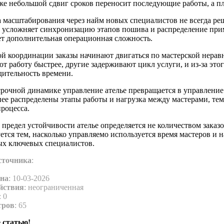
же небольшой сдвиг сроков переносит последующие работы, а пл
 масштабирования через найм новых специалистов не всегда реш
 усложняет синхронизацию этапов пошива и распределение при
ет дополнительная операционная сложность.
ой координации заказы начинают двигаться по мастерской нера
т работу быстрее, другие задерживают цикл услуги, и из-за это
дительность времени.
срочной динамике управление ателье превращается в управление
ее распределены этапы работы и нагрузка между мастерами, тем
роцесса.
предел устойчивости ателье определяется не количеством заказ
тся тем, насколько управляемо используется время мастеров и н
ых ключевых специалистов.
сточника
:
на
: 10-03-2026
йствия
: неограниченная
: 0
тров
: 65
 статью!