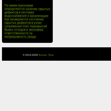
По каким признакам
определяется наличие скрытых
дефектов в системах
водоснабжения и канализации
Как проверяется состояние
скрытых дефектов в узлах
сопряжения плит перекрытий
Вывоз отходов и экономика
ответственности за
непрерывность среды
© 2013-
2026
Бизнес Тула