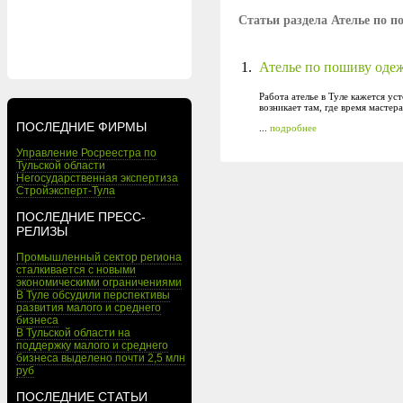
Статьи раздела Ателье по 
1.
Ателье по пошиву одеж
Работа ателье в Туле кажется у
возникает там, где время масте
ПОСЛЕДНИЕ ФИРМЫ
...
подробнее
Управление Росреестра по
Тульской области
Негосударственная экспертиза
Стройэксперт-Тула
ПОСЛЕДНИЕ ПРЕСС-
РЕЛИЗЫ
Промышленный сектор региона
сталкивается с новыми
экономическими ограничениями
В Туле обсудили перспективы
развития малого и среднего
бизнеса
В Тульской области на
поддержку малого и среднего
бизнеса выделено почти 2,5 млн
руб
ПОСЛЕДНИЕ СТАТЬИ