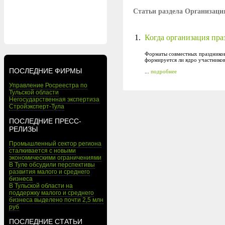
Статьи раздела Организаци
1.
Когда организация пра
Форматы совместных праздников 
формируется ли ядро участников 
ПОСЛЕДНИЕ ФИРМЫ
...
подробнее
Управление Росреестра по
Тульской области
Негосударственная экспертиза
Стройэксперт-Тула
ПОСЛЕДНИЕ ПРЕСС-
РЕЛИЗЫ
Промышленный сектор региона
сталкивается с новыми
экономическими ограничениями
В Туле обсудили перспективы
развития малого и среднего
бизнеса
В Тульской области на
поддержку малого и среднего
бизнеса выделено почти 2,5 млн
руб
ПОСЛЕДНИЕ СТАТЬИ