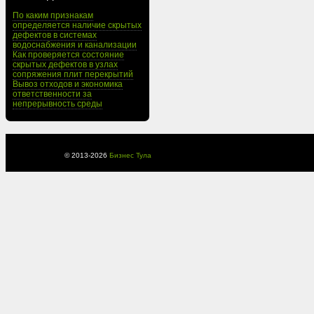
По каким признакам
определяется наличие скрытых
дефектов в системах
водоснабжения и канализации
Как проверяется состояние
скрытых дефектов в узлах
сопряжения плит перекрытий
Вывоз отходов и экономика
ответственности за
непрерывность среды
© 2013-
2026
Бизнес Тула