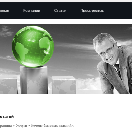
авная
Компании
Статьи
Пресс-релизы
 статей
траница
Услуги
Ремонт бытовых изделий