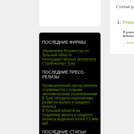
Статьи р
1.
Ремон
В ремон
команда
ПОСЛЕДНИЕ ФИРМЫ
...
подр
Управление Росреестра по
Тульской области
Негосударственная экспертиза
Стройэксперт-Тула
ПОСЛЕДНИЕ ПРЕСС-
РЕЛИЗЫ
Промышленный сектор региона
сталкивается с новыми
экономическими ограничениями
В Туле обсудили перспективы
развития малого и среднего
бизнеса
В Тульской области на
поддержку малого и среднего
бизнеса выделено почти 2,5 млн
руб
ПОСЛЕДНИЕ СТАТЬИ